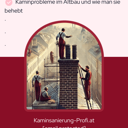
Kaminprobleme im Altbau
und wie man sie
behebt
.
.
.
Kaminsanierung-Profi.at