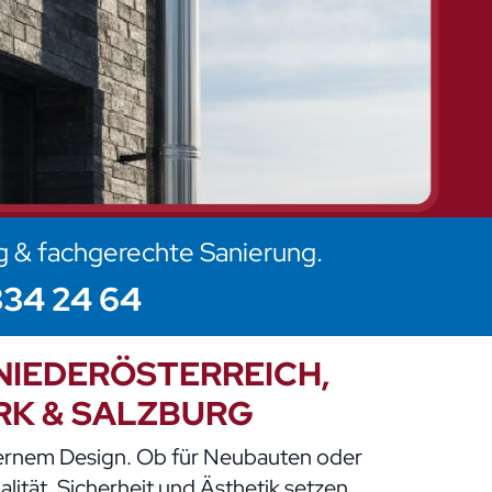
g & fachgerechte Sanierung.
34 24 64
 NIEDERÖSTERREICH,
RK & SALZBURG
odernem Design. Ob für Neubauten oder
lität, Sicherheit und Ästhetik setzen.