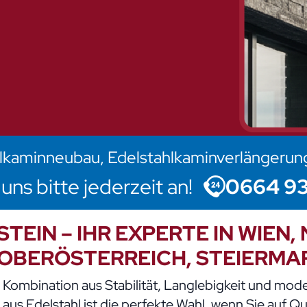
ahlkaminneubau, Edelstahlkaminverlängerun
uns bitte jederzeit an!
0664 93
EIN – IHR EXPERTE IN WIEN,
OBERÖSTERREICH, STEIERMA
le Kombination aus Stabilität, Langlebigkeit und m
aus Edelstahl ist die perfekte Wahl, wenn Sie auf Qua