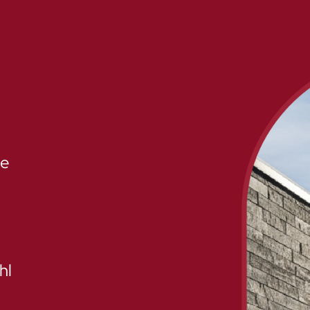
ge
hl