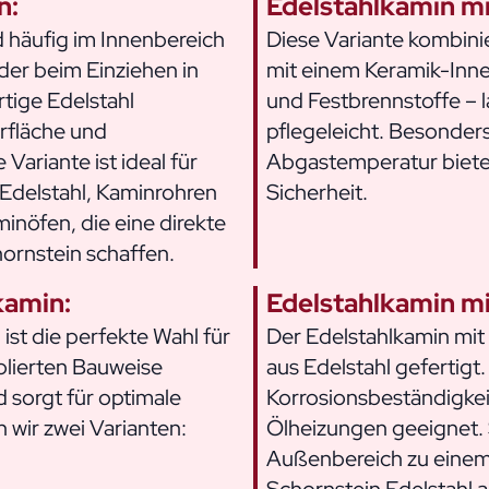
n:
Edelstahlkamin mi
 häufig im Innenbereich
Diese Variante kombini
der beim Einziehen in
mit einem Keramik-Inne
tige Edelstahl
und Festbrennstoffe – 
erfläche und
pflegeleicht. Besonder
ariante ist ideal für
Abgastemperatur biete
Edelstahl, Kaminrohren
Sicherheit.
minöfen, die eine direkte
ornstein schaffen.
kamin:
Edelstahlkamin mi
st die perfekte Wahl für
Der Edelstahlkamin mit 
olierten Bauweise
aus Edelstahl gefertigt
 sorgt für optimale
Korrosionsbeständigkei
 wir zwei Varianten:
Ölheizungen geeignet. 
Außenbereich zu einem 
Schornstein Edelstahl 