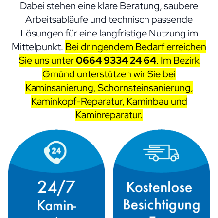
Dabei stehen eine klare Beratung, saubere
Arbeitsabläufe und technisch passende
Lösungen für eine langfristige Nutzung im
Mittelpunkt.
Bei dringendem Bedarf erreichen
Sie uns unter
0664 9334 24 64
. Im Bezirk
Gmünd unterstützen wir Sie bei
Kaminsanierung, Schornsteinsanierung,
Kaminkopf-Reparatur, Kaminbau und
Kaminreparatur.