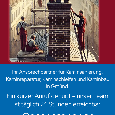
Ihr Ansprechpartner für Kaminsanierung,
Kaminreparatur, Kaminschleifen und Kaminbau
in Gmünd.
Ein kurzer Anruf genügt – unser Team
ist täglich 24 Stunden erreichbar!