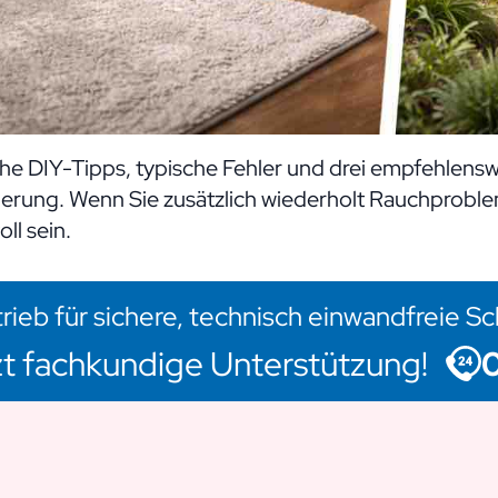
he DIY-Tipps, typische Fehler und drei empfehlenswe
gerung. Wenn Sie zusätzlich wiederholt Rauchprob
ll sein.
rieb für sichere, technisch einwandfreie S
tzt fachkundige Unterstützung!