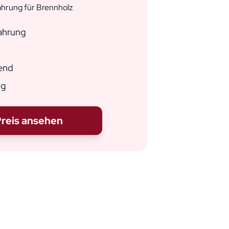
hrung für Brennholz
wahrung
end
ig
reis ansehen