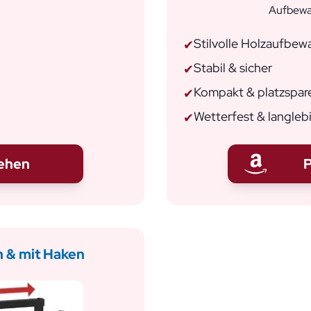
Aufbewa
Stilvolle Holzaufbe
✔
Stabil & sicher
✔
Kompakt & platzspar
✔
Wetterfest & langleb
✔
sehen
P
n & mit Haken